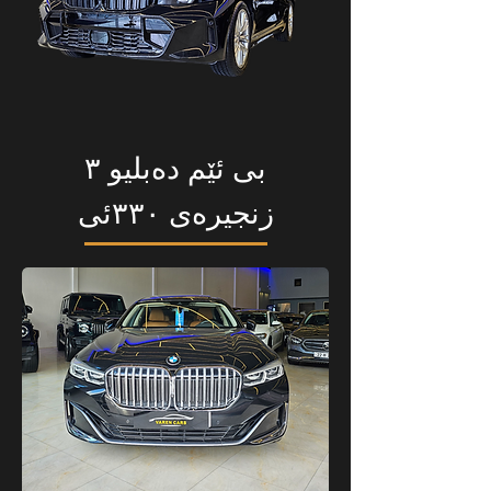
بی ئێم دەبلیو ٣
زنجیرەی ٣٣٠ئی