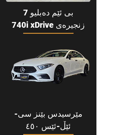
بی ئێم دەبلیو 7
زنجیرەی 740i xDrive
مێرسیدس بێنز سی-
ئێڵ-ئێس ٤٥٠