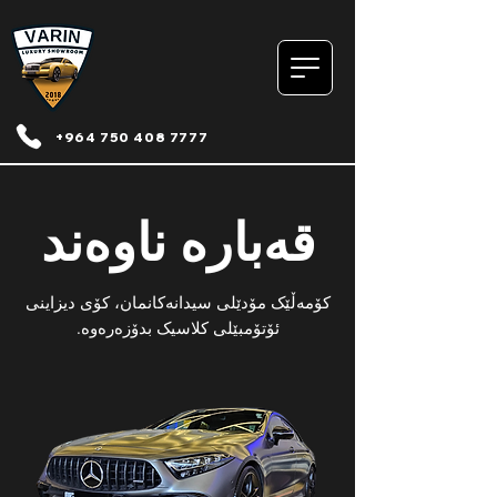
+964 750 408 7777
قەبارە ناوەند
کۆمەڵێک مۆدێلی سیدانەکانمان، کۆی دیزاینی
ئۆتۆمبێلی کلاسیک بدۆزەرەوە.