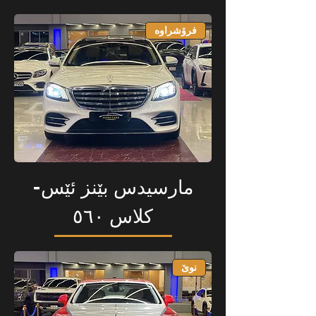
فرۆشراوە
مارسیدس بێنز ئێس-
کلاس ٥٦٠
نوێ