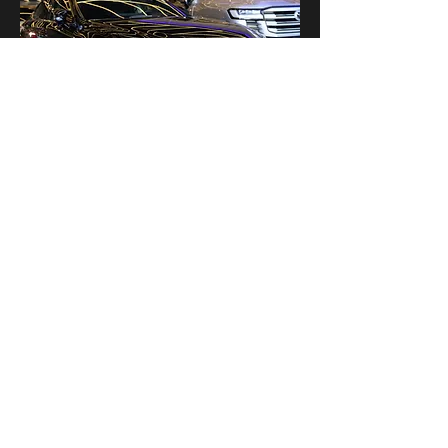
لێکزس ٣٠٠ئێج
فرۆشراوە