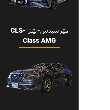
مێرسیدس-بێنز CLS-
Class AMG