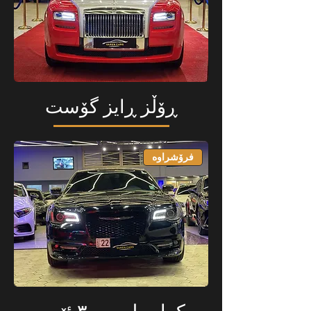
ڕۆڵز ڕایز گۆست
فرۆشراوە