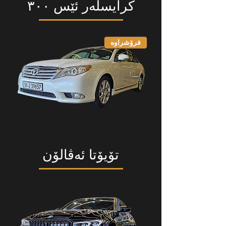
کرایسلەر ئێس ٣٠٠
فرۆشراوە
تۆیۆتا ئەڤالۆن