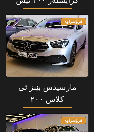
کرایسلەر ٣٠٠ ئێس
فرۆشراوە
مارسیدس بێنز ئی
کلاس ٢٠٠
فرۆشراوە