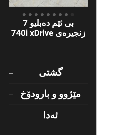
بی ئێم دەبلیو 7
زنجیرەی 740i xDrive
گشتی
مارکە: بی ئێم دەبلیو
مێژوو و بارودۆخ
مۆدێل: 740i
جۆری جەستەی ئۆتۆمبێل: سیدان
ئەدا
ساڵ: ٢٠٢٠
هاوردەکردن لە: Usa
سلندەر: ٦ سلندەر