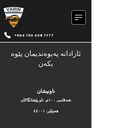
+964 750 408 7777
ئازادانە پەیوەندیمان پێوە
بکەن
ناونیشان
شەقامی ١٠٠م، ناو پێشانگاکان
هەولێر، ٤٤٠٠١