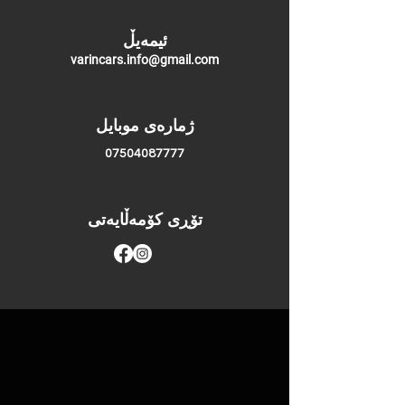
ئیمەیڵ
varincars.info@gmail.com
ژمارەی موبایل
07504087777
تۆڕی کۆمەڵایەتی