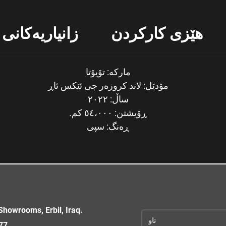
هێزی کارکردن
زانیاریەکانی 
مارکە: تۆیۆتا
مۆدێل: لاند کروزەر جی ئێکس ئاڕ
ساڵ: ٢٠٢٢
ڕۆیشتن: ٥٤،٠٠٠ کم.
ڕەنگ: سپی
howrooms, Erbil, Iraq.
77