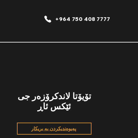
+964 750 408 7777
تۆیۆتا لاندکرۆزەر جی
ئێکس ئاڕ
پەیوەندیکردن بە بریکار