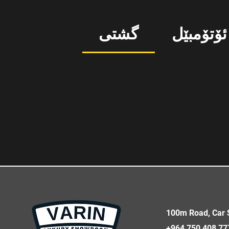
ئۆتۆمبێل
گشتی
100m Road, Car S
+964 750 408 77