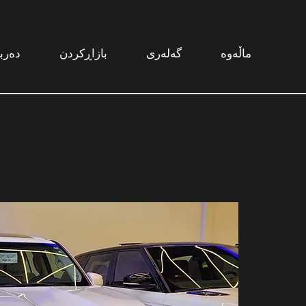
ماڵەوە
گەلەری
بازاڕکردن
دەرب