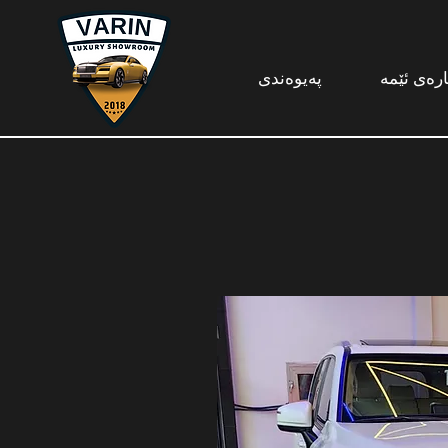
ارەی ئێمە
پەیوەندی